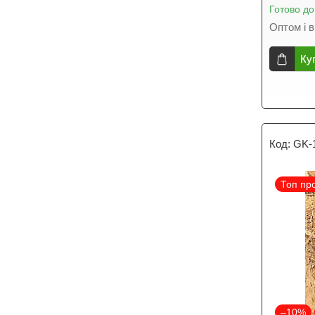
Готово до
Оптом і в
Ку
GK-
Топ пр
–10%