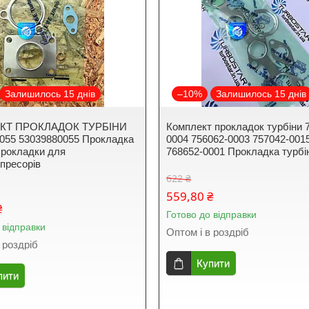
Залишилось 15 днів
–10%
Залишилось 15 днів
КТ ПРОКЛАДОК ТУРБІНИ
Комплект прокладок турбіни 
055 53039880055 Прокладка
0004 756062-0003 757042-001
Прокладки для
768652-0001 Прокладка турбі
пресорів
622 ₴
559,80 ₴
₴
Готово до відправки
 відправки
Оптом і в роздріб
 роздріб
Купити
пити