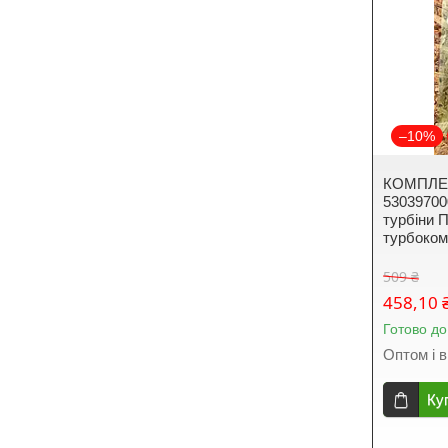
–10%
КОМПЛЕ
53039700
турбіни 
турбоком
509 ₴
458,10 
Готово до
Оптом і в
Ку