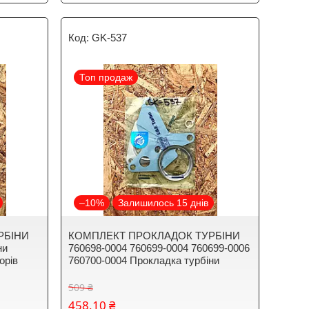
GK-537
Топ продаж
–10%
Залишилось 15 днів
РБІНИ
КОМПЛЕКТ ПРОКЛАДОК ТУРБІНИ
ни
760698-0004 760699-0004 760699-0006
орів
760700-0004 Прокладка турбіни
509 ₴
458,10 ₴