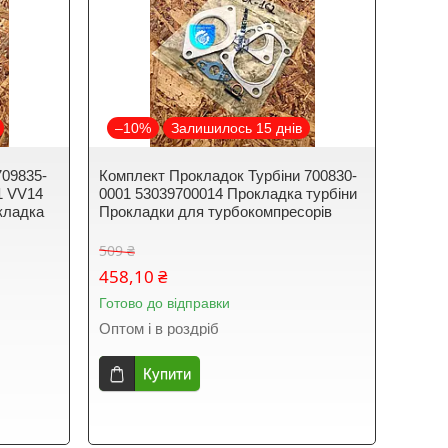
–10%
Залишилось 15 днів
709835-
Комплект Прокладок Турбіни 700830-
1 VV14
0001 53039700014 Прокладка турбіни
кладка
Прокладки для турбокомпресорів
509 ₴
458,10 ₴
Готово до відправки
Оптом і в роздріб
Купити