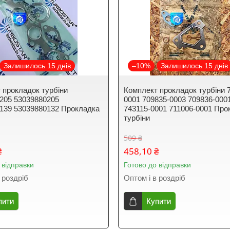
Залишилось 15 днів
–10%
Залишилось 15 днів
 прокладок турбіни
Комплект прокладок турбіни 
205 53039880205
0001 709835-0003 709836-000
139 53039880132 Прокладка
743115-0001 711006-0001 Про
турбіни
509 ₴
₴
458,10 ₴
 відправки
Готово до відправки
 роздріб
Оптом і в роздріб
пити
Купити