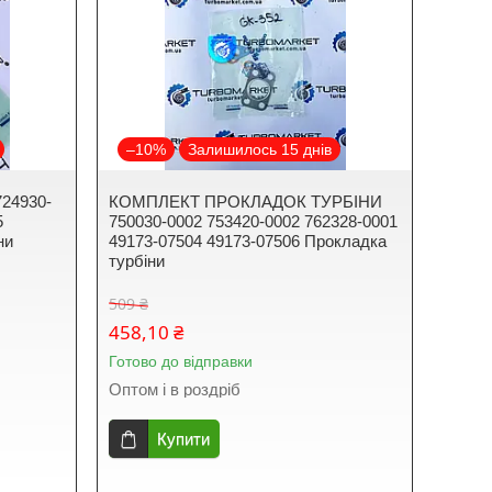
–10%
Залишилось 15 днів
724930-
КОМПЛЕКТ ПРОКЛАДОК ТУРБІНИ
5
750030-0002 753420-0002 762328-0001
ни
49173-07504 49173-07506 Прокладка
турбіни
509 ₴
458,10 ₴
Готово до відправки
Оптом і в роздріб
Купити