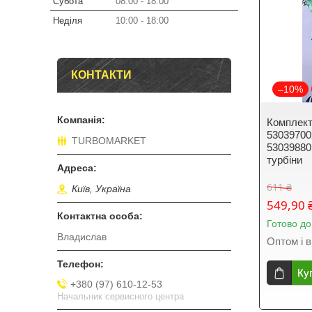
Субота
08:00
18:00
Неділя
10:00
18:00
КОНТАКТИ
–10%
Комплект
53039700
TURBOMARKET
53039880
турбіни
611 ₴
Київ, Україна
549,90 
Готово до
Владислав
Оптом і в
Ку
+380 (97) 610-12-53
Начальник сервисного центра