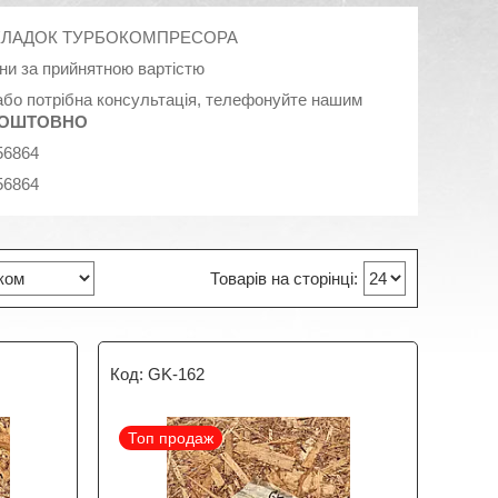
ОКЛАДОК ТУРБОКОМПРЕСОРА
ни за прийнятною вартістю
 або потрібна консультація, телефонуйте нашим
КОШТОВНО
56864
56864
GK-162
Топ продаж