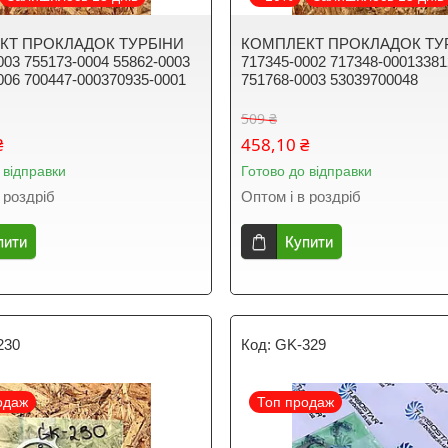
КТ ПРОКЛАДОК ТУРБІНИ
КОМПЛЕКТ ПРОКЛАДОК ТУ
003 755173-0004 55862-0003
717345-0002 717348-00013381
006 700447-000370935-0001
751768-0003 53039700048
509 ₴
₴
458,10 ₴
 відправки
Готово до відправки
 роздріб
Оптом і в роздріб
пити
Купити
230
GK-329
одаж
Топ продаж