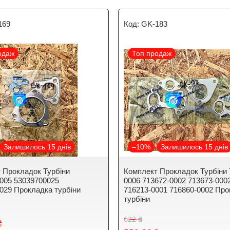
169
GK-183
одаж
Топ продаж
Залишилось 15 днів
–10%
Залишилось 15 днів
 Прокладок Турбіни
Комплект Прокладок Турбіни 
005 53039700025
0006 713672-0002 713673-000
029 Прокладка турбіни
716213-0001 716860-0002 Пр
турбіни
622 ₴
₴