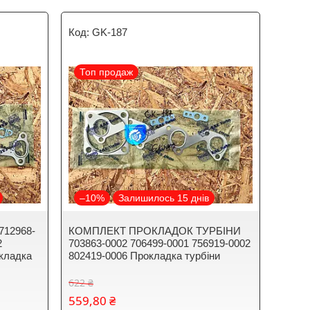
GK-187
Топ продаж
–10%
Залишилось 15 днів
712968-
КОМПЛЕКТ ПРОКЛАДОК ТУРБІНИ
2
703863-0002 706499-0001 756919-0002
окладка
802419-0006 Прокладка турбіни
622 ₴
559,80 ₴