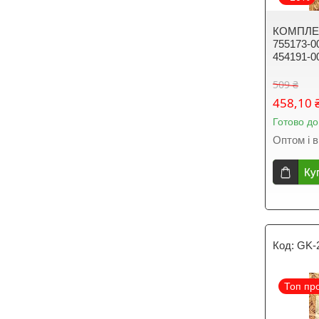
КОМПЛЕ
755173-0
454191-0
509 ₴
458,10 
Готово до
Оптом і в
Ку
GK-
Топ пр