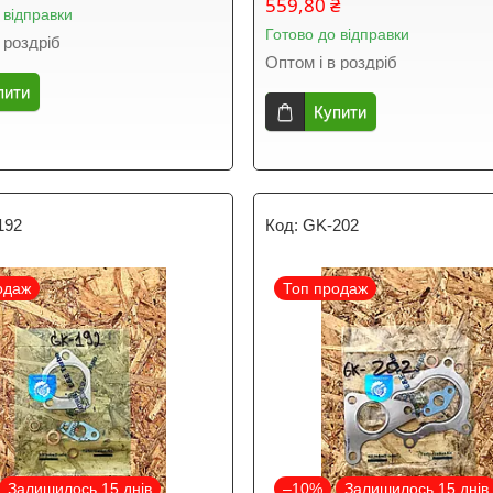
559,80 ₴
 відправки
Готово до відправки
 роздріб
Оптом і в роздріб
пити
Купити
192
GK-202
одаж
Топ продаж
Залишилось 15 днів
–10%
Залишилось 15 днів