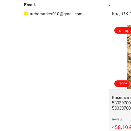
GK-
turbomarket010@gmail.com
Топ пр
–10%
Комплект
53039700
53039700
509 ₴
458,10 