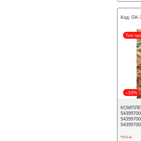
GK-
Топ пр
–10%
КОМПЛЕ
54399700
54399700
54399700
622 ₴