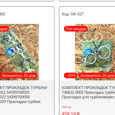
382
GK-527
одаж
Топ продаж
Залишилось 15 днів
–10%
Залишилось 15 днів
КТ ПРОКЛАДОК ТУРБІНИ
КОМПЛЕКТ ПРОКЛАДОК ТУ
011 54399700020
740611-0002 Прокладка турбі
022 54399700058
Прокладки для турбокомпрес
029 Прокладка турбіни
509 ₴
458,10 ₴