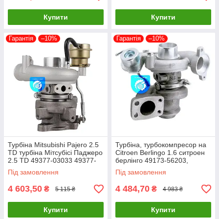
Купити
Купити
Гарантія
–10%
Гарантія
–10%
Турбіна Mitsubishi Pajero 2.5
Турбіна, турбокомпресор на
TD турбіна Мітсубісі Паджеро
Citroen Berlingo 1.6 ситроен
2.5 TD 49377-03033 49377-
берлінго 49173-56203,
03031
49173-07502, 49173-07503
Під замовлення
Під замовлення
4 603,50
4 484,70
₴
₴
5 115 ₴
4 983 ₴
Купити
Купити