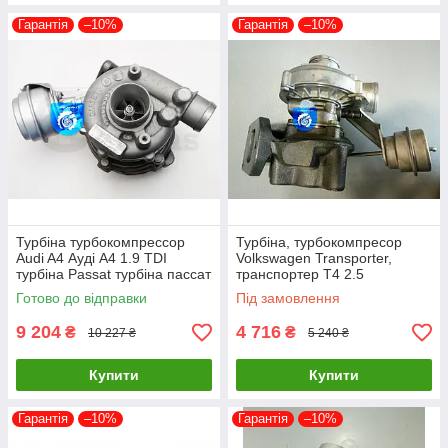
Гарантія
–10%
Гарантія
–10%
Турбіна турбокомпрессор
Турбіна, турбокомпресор
Audi A4 Ауді А4 1.9 TDI
Volkswagen Transporter,
турбіна Passat турбіна пассат
транспортер T4 2.5
454231-0001 454231-0003
53149887018 53149707018
Готово до відправки
Під замовлення
074145701A
9 204
4 716
₴
₴
10 227 ₴
5 240 ₴
Купити
Купити
Гарантія
–10%
Гарантія
–10%