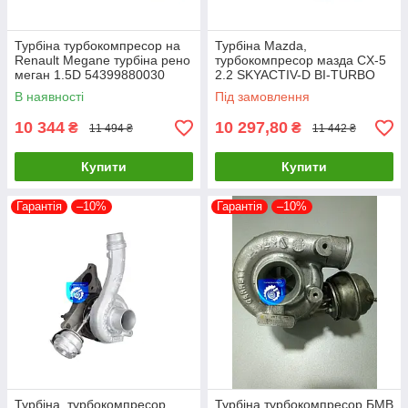
Турбіна турбокомпресор на
Турбіна Mazda,
Renault Megane турбіна рено
турбокомпресор мазда CX-5
меган 1.5D 54399880030
2.2 SKYACTIV-D BI-TURBO
54399700070
Мазда 5 2.2 810358
В наявності
Під замовлення
10 344
10 297,80
₴
₴
11 494 ₴
11 442 ₴
Купити
Купити
Гарантія
–10%
Гарантія
–10%
Турбіна, турбокомпресор
Турбіна турбокомпресор БМВ