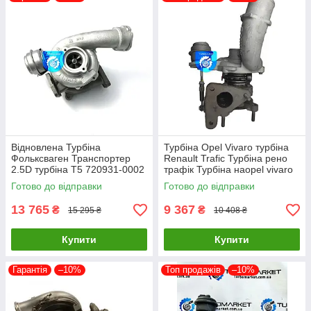
Відновлена Турбіна
Турбіна Opel Vivaro турбіна
Фольксваген Транспортер
Renault Trafic Турбіна рено
2.5D турбіна Т5 720931-0002
трафік Турбіна наopel vivaro
1.9 717345-0002
Готово до відправки
Готово до відправки
13 765
9 367
₴
₴
15 295 ₴
10 408 ₴
Купити
Купити
Гарантія
–10%
Топ продажів
–10%