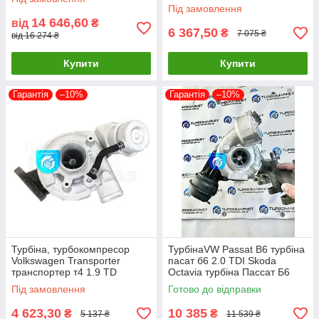
Мерседес Віто 2.2, VV19
Під замовлення
14 646,60
від
₴
6 367,50
₴
7 075 ₴
від 16 274 ₴
Купити
Купити
Гарантія
–10%
Гарантія
–10%
Турбіна, турбокомпресор
ТурбінаVW Passat B6 турбіна
Volkswagen Transporter
пасат б6 2.0 TDI Skoda
транспортер т4 1.9 TD
Octavia турбіна Пассат Б6
454064-0001 454064-0002
765261-0004
Під замовлення
Готово до відправки
454064-5001S
4 623,30
10 385
₴
₴
5 137 ₴
11 539 ₴