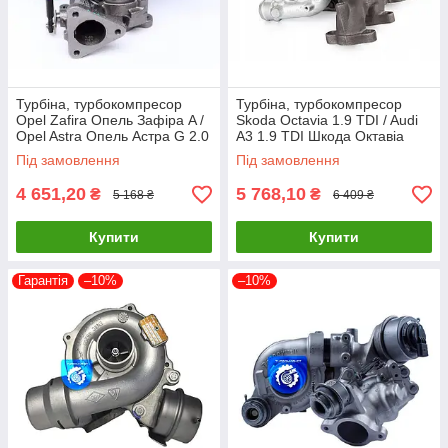
Турбіна, турбокомпресор
Турбіна, турбокомпресор
Opel Zafira Опель Зафіра A /
Skoda Octavia 1.9 TDI / Audi
Opel Astra Опель Астра G 2.0
A3 1.9 TDI Шкода Октавіа
DTI 454216-0003, 860027
Ауді А3 713672-0006
Під замовлення
Під замовлення
4 651,20
5 768,10
₴
₴
5 168 ₴
6 409 ₴
Купити
Купити
Гарантія
–10%
–10%