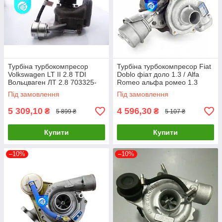
Турбіна турбокомпресор
Турбіна турбокомпресор Fiat
Volkswagen LT II 2.8 TDI
Doblo фіат доло 1.3 / Alfa
Вольцваген ЛТ 2.8 703325-
Romeo альфа ромео 1.3
0001 703325-5001S
54359710014 54359880014
Під замовлення
Під замовлення
062145701
5 309,10
4 596,30
₴
₴
5 899 ₴
5 107 ₴
Купити
Купити
–10%
–10%