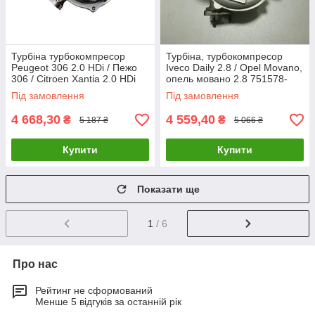
Турбіна турбокомпресор
Турбіна, турбокомпресор
Peugeot 306 2.0 HDi / Пежо
Iveco Daily 2.8 / Opel Movano,
306 / Citroen Xantia 2.0 HDi
опель мовано 2.8 751578-
5303 988 0023 706976-0001
0015 53039880075
Під замовлення
Під замовлення
53039700075
4 668,30
4 559,40
₴
₴
5 187 ₴
5 066 ₴
Купити
Купити
Показати ще
1
/ 6
Про нас
Рейтинг не сформований
Менше 5 відгуків за останній рік