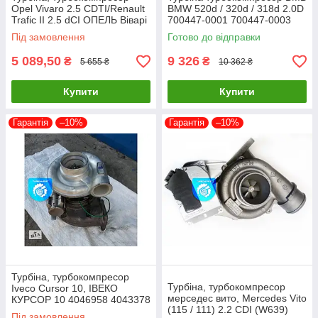
Opel Vivaro 2.5 CDTI/Renault
BMW 520d / 320d / 318d 2.0D
Trafic II 2.5 dCI ОПЕЛЬ Віварі
700447-0001 700447-0003
Трафік, 765176-0001
700447-000470447-0005
Під замовлення
Готово до відправки
5 089,50
9 326
₴
₴
5 655 ₴
10 362 ₴
Купити
Купити
Гарантія
–10%
Гарантія
–10%
Турбіна, турбокомпресор
Турбіна, турбокомпресор
Iveco Cursor 10, ІВЕКО
мерседес вито, Mercedes Vito
КУРСОР 10 4046958 4043378
(115 / 111) 2.2 CDI (W639)
Під замовлення