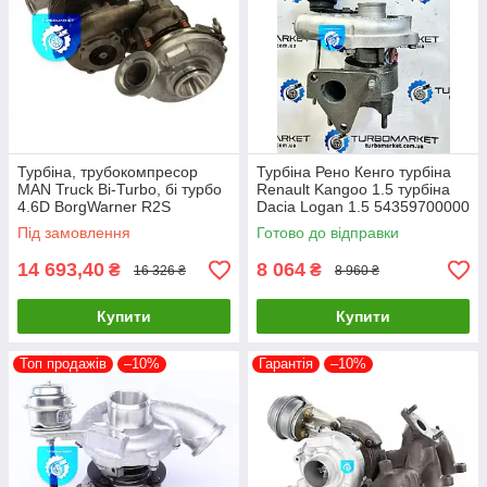
Турбіна, трубокомпресор
Турбіна Рено Кенго турбіна
MAN Truck Bi-Turbo, бі турбо
Renault Kangoo 1.5 турбіна
4.6D BorgWarner R2S
Dacia Logan 1.5 54359700000
11509880012 + 12649880072
54359880000
Під замовлення
Готово до відправки
14 693,40
8 064
₴
₴
16 326 ₴
8 960 ₴
Купити
Купити
Топ продажів
–10%
Гарантія
–10%