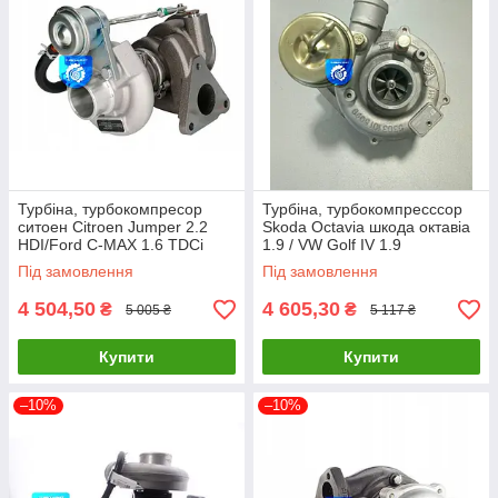
Турбіна, турбокомпресор
Турбіна, турбокомпресссор
ситоен Citroen Jumper 2.2
Skoda Octavia шкода октавіа
HDI/Ford C-MAX 1.6 TDCi
1.9 / VW Golf IV 1.9
Ситроен 2.2, Форд, 49131-
53039700015 53039880015
Під замовлення
Під замовлення
05210
4 504,50
4 605,30
₴
₴
5 005 ₴
5 117 ₴
Купити
Купити
–10%
–10%