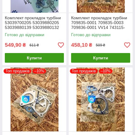
Комплект прокладок турбіни
Комплект прокладок турбіни
53039700205 53039880205
709835-0001 709835-0003
53039880139 53039880132
709836-0001 VV14 743115-
Прокладка турбіни
0001 711006-0001 Прокладка
Готово до відправки
Готово до відправки
турбіни
549,90
458,10
₴
₴
611 ₴
509 ₴
Купити
Купити
Топ продажів
–10%
Топ продажів
–10%