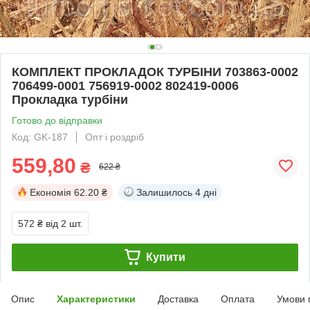
КОМПЛЕКТ ПРОКЛАДОК ТУРБІНИ 703863-0002
706499-0001 756919-0002 802419-0006
Прокладка турбіни
Готово до відправки
Код: GK-187
Опт і роздріб
559,80
₴
622 ₴
Економія
62.20 ₴
Залишилось
4 дні
572 ₴
від 2 шт.
Купити
Опис
Характеристики
Доставка
Оплата
Умови 