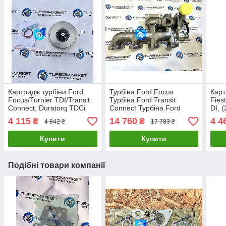
Картридж турбіни Ford
Турбіна Ford Focus
Карт
Focus/Turnier TDI/Transit
Турбіна Ford Transit
Fies
Connect, Duratorq TDCi
Connect Турбіна Ford
DI, 
706499-0002 706499-
Tourneo 1.8 TD 706499-
55/7
4 115
14 760
4 4
₴
₴
4 842 ₴
17 783 ₴
0004 706499-0001
0004 802419-6 802419-
802
0010
Купити
Купити
Подібні товари компанії