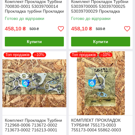
Комплект Прокладок Турбіни
Комплект Прокладок Турбіни
700830-0001 53039700014
53039700005 53039700025
Прокладка турбіни Прокладки
53039700029 Прокладка
для турбокомпресорів
турбіни
Готово до відправки
Готово до відправки
458,10
458,10
₴
₴
509 ₴
509 ₴
Купити
Купити
Топ продажів
–10%
Топ продажів
–10%
Комплект Прокладок Турбіни
КОМПЛЕКТ ПРОКЛАДОК
712968-0006 713672-0002
ТУРБІНИ 755173-0003
713673-0002 716213-0001
755173-0004 55862-0003
716860-0002 Прокладка
454191-0006 700447-