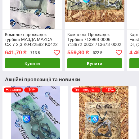
Комплект прокладок
Комплект Прокладок
Карт
турбіни МАЗДА MAZDA
Турбіни 712968-0006
Fies
CX-7 2,3 K0422582 K0422-
713672-0002 713673-0002
DI, 
582 K0422582D K0422-
716213-0001 716860-0002
55/7
641,70
559,80
4 4
₴
₴
713 ₴
622 ₴
582D L33L13700F
Прокладка турбіни
802
Купити
Купити
Акційні пропозиції та новинки
Новинка
–10%
Топ продажів
–10%