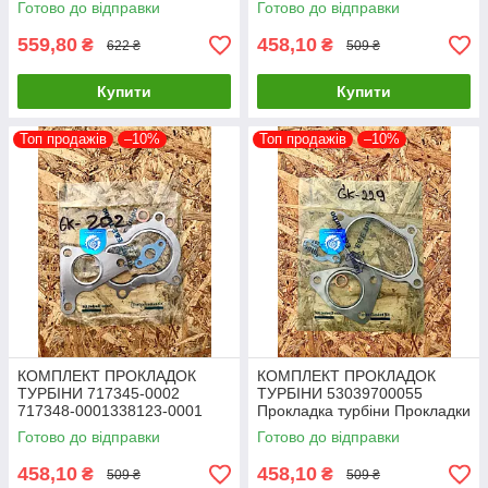
Готово до відправки
Готово до відправки
турбіни
000370935-0001
559,80
458,10
₴
₴
622 ₴
509 ₴
Купити
Купити
Топ продажів
–10%
Топ продажів
–10%
КОМПЛЕКТ ПРОКЛАДОК
КОМПЛЕКТ ПРОКЛАДОК
ТУРБІНИ 717345-0002
ТУРБІНИ 53039700055
717348-0001338123-0001
Прокладка турбіни Прокладки
751768-0003 53039700048
для турбокомпресорів
Готово до відправки
Готово до відправки
458,10
458,10
₴
₴
509 ₴
509 ₴