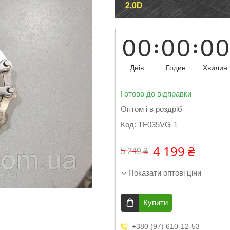
2.0D
0
0
0
0
0
0
Днів
Годин
Хвилин
Готово до відправки
Оптом і в роздріб
Код:
TF035VG-1
4 199 ₴
5 249 ₴
Показати оптові ціни
Купити
+380 (97) 610-12-53