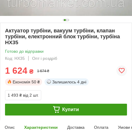
Актуатор турбіни, вакуум турбіни, клапан
турбіни, електронний блок турбіни, турбіна
HX35
Готово до відправки
Код: HX35
Опт і роздріб
1 624
₴
1 674 ₴
Економія
50 ₴
Залишилось
4 дні
1 493 ₴
від 2 шт.
Купити
Опис
Характеристики
Доставка
Оплата
Умови 