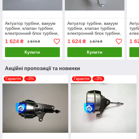
Актуатор турбіни, вакуум
Актуатор турбіни, вакуум
Акту
турбіни, клапан турбіни,
турбіни, клапан турбіни,
турб
електронний блок турбіни,
електронний блок турбіни,
елек
KP35-6, CITROEN 1.4D,
KP35-7, NISSAN 1.5D,
турб
1 624
1 624
1 6
₴
₴
1 674 ₴
1 674 ₴
PEUGEOT 1.4D
RENAULT 1.5D
Купити
Купити
Акційні пропозиції та новинки
Гарантія
–3%
Гарантія
–3%