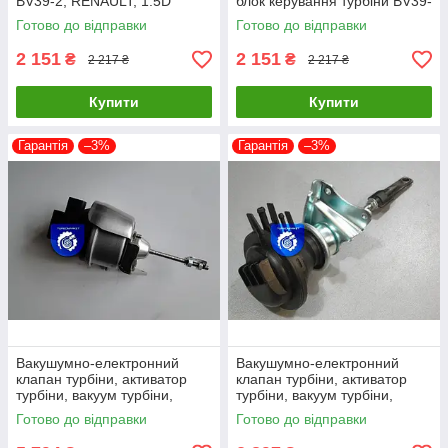
BV39-2, RENAULT, 1.5D
блок керування турбіни BV39-
3, VW 1.9D, 54399700029
Готово до відправки
Готово до відправки
2 151
2 151
₴
₴
2 217 ₴
2 217 ₴
Купити
Купити
Гарантія
–3%
Гарантія
–3%
Вакушумно-електронний
Вакушумно-електронний
клапан турбіни, активатор
клапан турбіни, активатор
турбіни, вакуум турбіни,
турбіни, вакуум турбіни,
колапан турбіни BV43E, VW
колапан турбіни GT12
Готово до відправки
Готово до відправки
2.0D
712290-0001