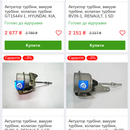
Актуатор турбіни, вакуум
Актуатор турбіни, вакуум
турбіни, колапан турбіни
турбіни, колапан турбіни
GT1544V-1, HYUNDAI, KIA,
BV39-1, RENAULT, 1.5D
1.5D
Готово до відправки
Готово до відправки
2 677
2 151
₴
₴
2 760 ₴
2 217 ₴
Купити
Купити
Гарантія
–3%
Гарантія
–3%
Актуатор турбіни, вакуум
Актуатор турбіни, вакуум
турбіни, колапан турбіни
турбіни, колапан турбіни,