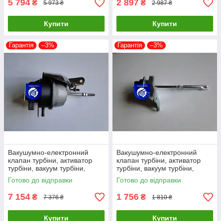
5 794
2 897
₴
₴
5 973 ₴
2 987 ₴
Купити
Купити
Гарантія
–3%
Гарантія
–3%
Вакушумно-електронний
Вакушумно-електронний
клапан турбіни, активатор
клапан турбіни, активатор
турбіни, вакуум турбіни,
турбіни, вакуум турбіни,
колапан турбіни BV43E-1
колапан турбіни GT12-1
Готово до відправки
Готово до відправки
7 154
1 756
₴
₴
7 376 ₴
1 810 ₴
Купити
Купити