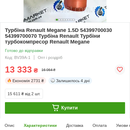
Турбіна Renault Megane 1.5D 54399700030
54399700070 Турбіна Renault Турбіни
турбокомпресор Renault Megane
Готово до відправки
Код: BV39A-1
Опт і роздріб
13 333
₴
16 064 ₴
Економія
2731 ₴
Залишилось
4 дні
15 611 ₴
від 2 шт.
Купити
Опис
Характеристики
Доставка
Оплата
Умови 