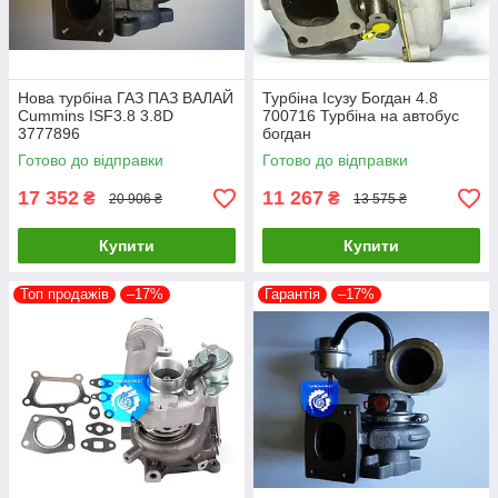
Нова турбіна ГАЗ ПАЗ ВАЛАЙ
Турбіна Ісузу Богдан 4.8
Cummins ISF3.8 3.8D
700716 Турбіна на автобус
3777896
богдан
Готово до відправки
Готово до відправки
17 352
11 267
₴
₴
20 906 ₴
13 575 ₴
Купити
Купити
Топ продажів
–17%
Гарантія
–17%