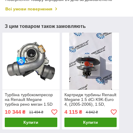
Всі умови повернення
З цим товаром також замовляють
Турбіна турбокомпресор
Картридж турбины Renault
на Renault Megane
Megane 1.5 dCi K9K-Euro
турбіна рено меган 1.5D
4, (2005-2006), 1.5D,
54399880030
78/106 54399700070,
10 344
4 115
₴
₴
11 494 ₴
4 842 ₴
54399700070
54399700030
Купити
Купити