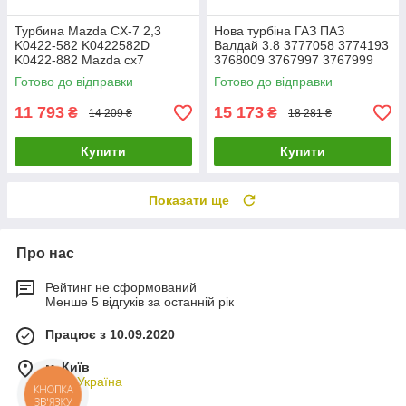
Турбина Mazda CX-7 2,3
Нова турбіна ГАЗ ПАЗ
K0422-582 K0422582D
Валдай 3.8 3777058 3774193
K0422-882 Mazda cx7
3768009 3767997 3767999
турбина Турбина mazda
3768005 ТКР валдай
Готово до відправки
Готово до відправки
Mazda cx7 турбіна
11 793
15 173
₴
₴
14 209 ₴
18 281 ₴
Купити
Купити
Показати ще
Про нас
Рейтинг не сформований
Менше 5 відгуків за останній рік
Працює з 10.09.2020
м. Київ
Київ, Україна
КНОПКА
ЗВ'ЯЗКУ