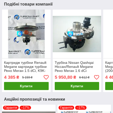
Подібні товари компанії
Картридж турбіни Renault
Турбіна Nissan Qashqai
Карт
Megane картридж турбіни
Ніссан/Renault Megane
Mega
Рено Меган 1.5 dCi, K9K-
Рено Меган 1.6 dCi
(200
THP, 1.5D 154399700002
54389700007
543
4 385
5 950,80
4 4
₴
₴
5 159 ₴
6 612 ₴
Купити
Купити
Акційні пропозиції та новинки
Гарантія
–17%
Гарантія
–17%