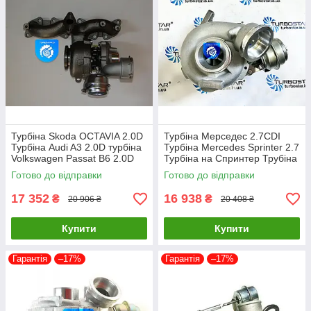
Турбіна Skoda OCTAVIA 2.0D
Турбіна Мерседес 2.7CDI
Турбіна Audi A3 2.0D турбіна
Турбіна Mercedes Sprinter 2.7
Volkswagen Passat B6 2.0D
Турбіна на Спринтер Трубіна
724930-0006
для Мерседес Спринтер
Готово до відправки
Готово до відправки
709838
17 352
16 938
₴
₴
20 906 ₴
20 408 ₴
Купити
Купити
Гарантія
–17%
Гарантія
–17%