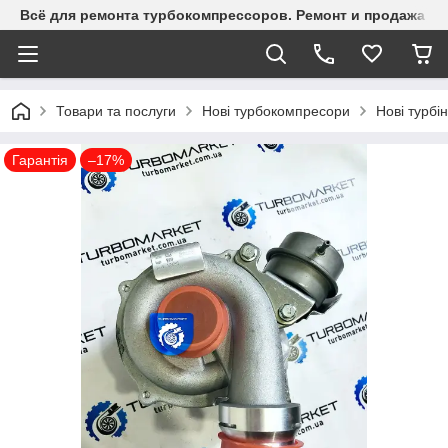
Всё для ремонта турбокомпрессоров. Ремонт и продажа ту
Товари та послуги
Нові турбокомпресори
Нові турбі
Гарантія
–17%