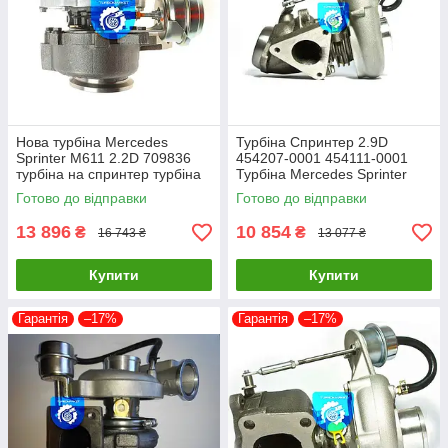
Нова турбіна Mercedes
Турбіна Спринтер 2.9D
Sprinter M611 2.2D 709836
454207-0001 454111-0001
турбіна на спринтер турбіна
Турбіна Mercedes Sprinter
для Mercedes Sprinter
Турбін Турбіна для Mercedes
Готово до відправки
Готово до відправки
Sprinter
13 896
10 854
₴
₴
16 743 ₴
13 077 ₴
Купити
Купити
Гарантія
–17%
Гарантія
–17%