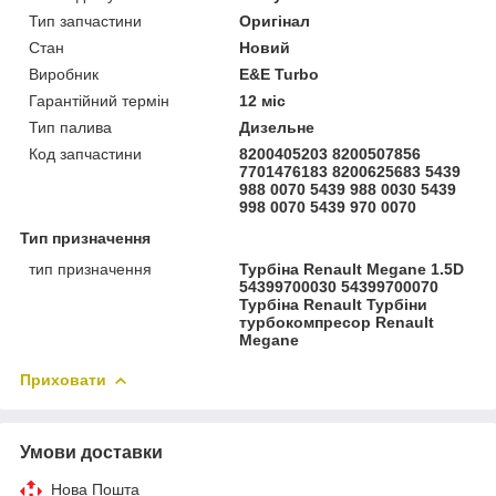
Тип запчастини
Оригінал
Стан
Новий
Виробник
E&E Turbo
Гарантійний термін
12 міс
Тип палива
Дизельне
Код запчастини
8200405203 8200507856
7701476183 8200625683 5439
988 0070 5439 988 0030 5439
998 0070 5439 970 0070
Тип призначення
тип призначення
Турбіна Renault Megane 1.5D
54399700030 54399700070
Турбіна Renault Турбіни
турбокомпресор Renault
Megane
Приховати
Умови доставки
Нова Пошта