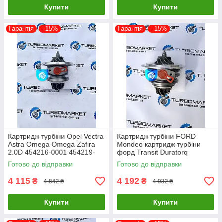
Купити
Купити
Гарантія
–15%
Гарантія
–15%
Картридж турбіни Opel Vectra
Картридж турбіни FORD
Astra Omega Omega Zafira
Mondeo картридж турбіни
2.0D 454216-0001 454219-
форд Transit Duratorq
0002 454219-0005
726194-0005 726194-0004
Готово до відправки
Готово до відправки
726194-0003
4 115
4 192
₴
₴
4 842 ₴
4 932 ₴
Купити
Купити