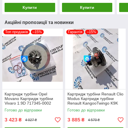
Купити
Купити
Акційні пропозиції та новинки
Топ продажів
–15%
Гарантія
–15%
Картридж турбіни Opel
Картридж турбіни Renault Clio
Movano Картридж турбіни
Modus Картридж турбіни
Vivaro 1.9D 717345-0002
Renault KangooTwingo K9K
717348-0001 703245-0002
1.5D 54359700011
Готово до відправки
Готово до відправки
751768-0003
54359700012
3 423
3 885
₴
₴
4 027 ₴
4 570 ₴