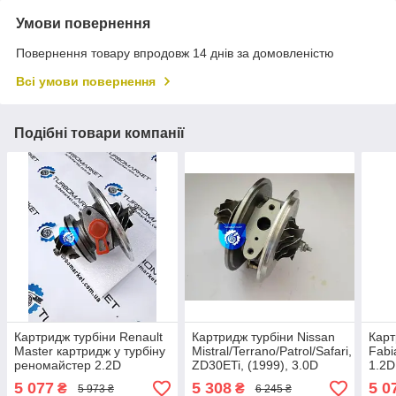
Умови повернення
Повернення товару впродовж 14 днів за домовленістю
Всі умови повернення
Подібні товари компанії
Картридж турбіни Renault
Картридж турбіни Nissan
Карт
Master картридж у турбіну
Mistral/Terrano/Patrol/Safari,
Fabi
реномайстер 2.2D
ZD30ETi, (1999), 3.0D
1.2D
702404-0002
705954-0001, 705954-
789
5 077
5 308
5 0
₴
₴
5 973 ₴
6 245 ₴
0002