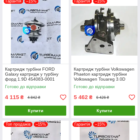
Гарантія
–15%
Гарантія
–15%
Картридж турбіни FORD
Картридж турбіни Volkswagen
Galaxy картридж у турбіну
Phaeton картридж турбіни
форд 1.9D 454083-0001
Volkswagen Touareg 3.0D
454065-0002 454082-0001
53049700050 53049700054
Готово до відправки
Готово до відправки
454097-1
4 115
5 462
₴
₴
4 842 ₴
6 426 ₴
Купити
Купити
Топ продажів
–15%
Гарантія
–15%