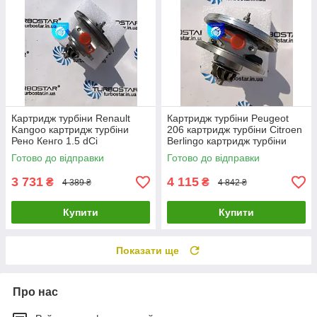
Картридж турбіни Renault
Картридж турбіни Peugeot
Kangoo картридж турбіни
206 картридж турбіни Citroen
Рено Кенго 1.5 dCi
Berlingo картридж турбіни
54359700000
Mazda 3 1.6D 753420-0002
Готово до відправки
Готово до відправки
54359880000 54359700008
0375J
3 731
4 115
₴
₴
4 389 ₴
4 842 ₴
Купити
Купити
Показати ще
Про нас