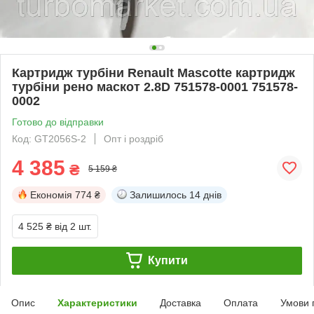
Картридж турбіни Renault Mascotte картридж
турбіни рено маскот 2.8D 751578-0001 751578-
0002
Готово до відправки
Код: GT2056S-2
Опт і роздріб
4 385
₴
5 159 ₴
Економія
774 ₴
Залишилось
14 днів
4 525 ₴
від 2 шт.
Купити
Опис
Характеристики
Доставка
Оплата
Умови 