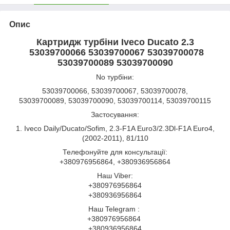
Опис
Картридж турбіни Iveco Ducato 2.3
53039700066 53039700067 53039700078
53039700089 53039700090
No турбіни:
53039700066, 53039700067, 53039700078,
53039700089, 53039700090, 53039700114, 53039700115
Застосування:
1. Iveco Daily/Ducato/Sofim, 2.3-F1A Euro3/2.3Dl-F1A Euro4,
(2002-2011), 81/110
Телефонуйте для консультації:
+380976956864, +380936956864
Наш Viber:
+380976956864
+380936956864
Наш Telegram :
+380976956864
+380936956864