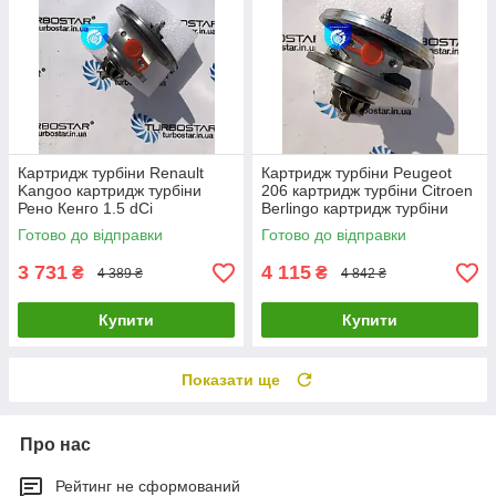
Картридж турбіни Renault
Картридж турбіни Peugeot
Kangoo картридж турбіни
206 картридж турбіни Citroen
Рено Кенго 1.5 dCi
Berlingo картридж турбіни
54359700000
Mazda 3 1.6D 753420-0002
Готово до відправки
Готово до відправки
54359880000 54359700008
0375J
3 731
4 115
₴
₴
4 389 ₴
4 842 ₴
Купити
Купити
Показати ще
Про нас
Рейтинг не сформований