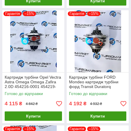
Купити
Купити
Гарантія
–15%
Гарантія
–15%
Картридж турбіни Opel Vectra
Картридж турбіни FORD
Astra Omega Omega Zafira
Mondeo картридж турбіни
2.0D 454216-0001 454219-
форд Transit Duratorq
0002 454219-0005
726194-0005 726194-0004
Готово до відправки
Готово до відправки
726194-0003
4 115
4 192
₴
₴
4 842 ₴
4 932 ₴
Купити
Купити
Гарантія
–15%
Гарантія
–15%