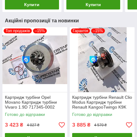
Купити
Купити
Акційні пропозиції та новинки
Топ продажів
–15%
Гарантія
–15%
Картридж турбіни Opel
Картридж турбіни Renault Clio
Movano Картридж турбіни
Modus Картридж турбіни
Vivaro 1.9D 717345-0002
Renault KangooTwingo K9K
717348-0001 703245-0002
1.5D 54359700011
Готово до відправки
Готово до відправки
751768-0003
54359700012
3 423
3 885
₴
₴
4 027 ₴
4 570 ₴