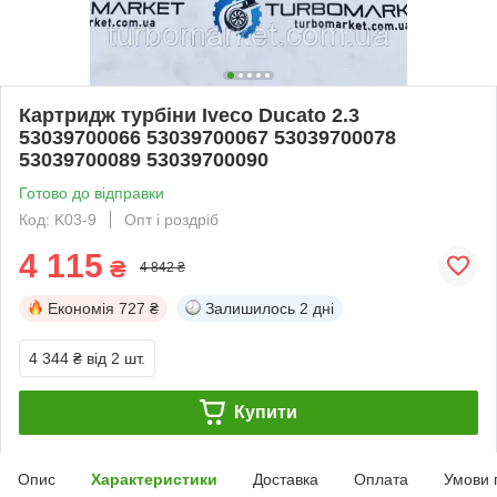
Картридж турбіни Iveco Ducato 2.3
53039700066 53039700067 53039700078
53039700089 53039700090
Готово до відправки
Код: K03-9
Опт і роздріб
4 115
₴
4 842 ₴
Економія
727 ₴
Залишилось
2 дні
4 344 ₴
від 2 шт.
Купити
Опис
Характеристики
Доставка
Оплата
Умови 