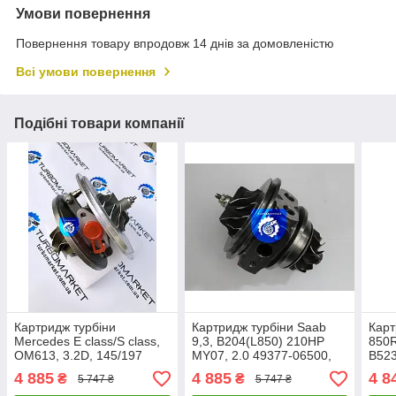
Умови повернення
Повернення товару впродовж 14 днів за домовленістю
Всі умови повернення
Подібні товари компанії
Картридж турбіни
Картридж турбіни Saab
Карт
Mercedes E class/S class,
9,3, B204(L850) 210HP
850R
OM613, 3.2D, 145/197
MY07, 2.0 49377-06500,
B523
711017-0001, 711017-
49377-06520
N2P2
4 885
4 885
4 8
₴
₴
5 747 ₴
5 747 ₴
0002, 711017-0003
491