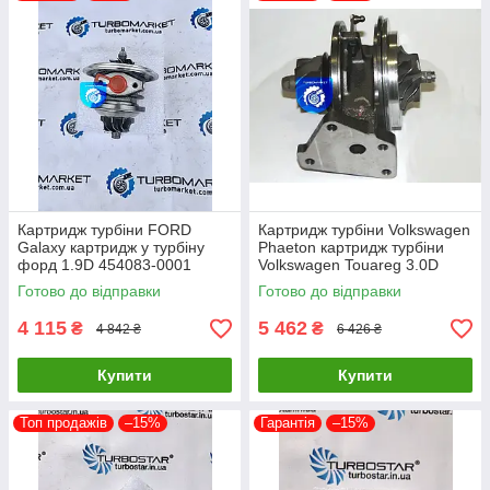
Картридж турбіни FORD
Картридж турбіни Volkswagen
Galaxy картридж у турбіну
Phaeton картридж турбіни
форд 1.9D 454083-0001
Volkswagen Touareg 3.0D
454065-0002 454082-0001
53049700050 53049700054
Готово до відправки
Готово до відправки
454097-1
4 115
5 462
₴
₴
4 842 ₴
6 426 ₴
Купити
Купити
Топ продажів
–15%
Гарантія
–15%