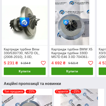
Картридж турбіни Bmw
Картридж турбіни BMW X5
Карт
330/530/730, N57D OL,
Картридж турбіни 330D
X3/3
(2008-2010), 3.0D,
M57D E46 3.0D 704361-
(200
190/255 777853-0005,
0004 704361-
150/
5 231
4 692
4 5
₴
₴
6 154 ₴
5 521 ₴
777853-0006, 777853-
0005 704361-0006
7289
0010
704361-0001
000
Купити
Купити
Акційні пропозиції та новинки
Топ продажів
–15%
Гарантія
–15%