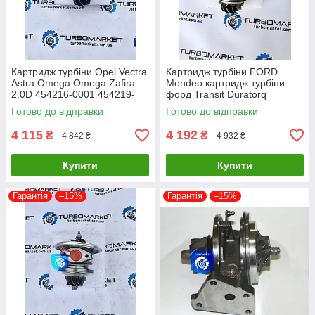
Картридж турбіни Opel Vectra
Картридж турбіни FORD
Astra Omega Omega Zafira
Mondeo картридж турбіни
2.0D 454216-0001 454219-
форд Transit Duratorq
0002 454219-0005
726194-0005 726194-0004
Готово до відправки
Готово до відправки
726194-0003
4 115
4 192
₴
₴
4 842 ₴
4 932 ₴
Купити
Купити
Гарантія
–15%
Гарантія
–15%