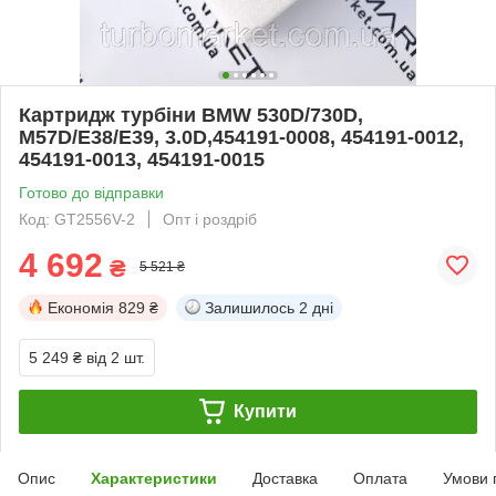
Картридж турбіни BMW 530D/730D,
M57D/E38/E39, 3.0D,454191-0008, 454191-0012,
454191-0013, 454191-0015
Готово до відправки
Код: GT2556V-2
Опт і роздріб
4 692
₴
5 521 ₴
Економія
829 ₴
Залишилось
2 дні
5 249 ₴
від 2 шт.
Купити
Опис
Характеристики
Доставка
Оплата
Умови 