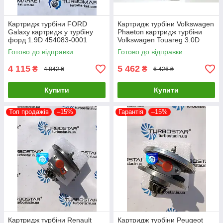
Картридж турбіни FORD
Картридж турбіни Volkswagen
Galaxy картридж у турбіну
Phaeton картридж турбіни
форд 1.9D 454083-0001
Volkswagen Touareg 3.0D
454065-0002 454082-0001
53049700050 53049700054
Готово до відправки
Готово до відправки
454097-1
4 115
5 462
₴
₴
4 842 ₴
6 426 ₴
Купити
Купити
Топ продажів
–15%
Гарантія
–15%
Картридж турбіни Renault
Картридж турбіни Peugeot