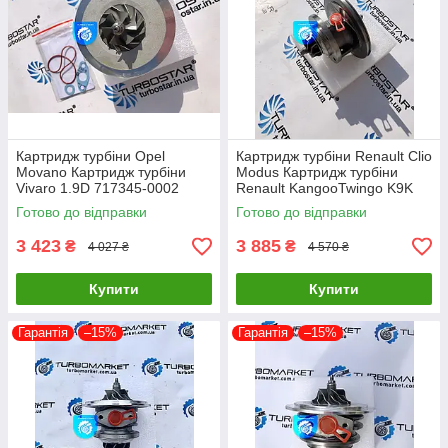
Картридж турбіни Opel
Картридж турбіни Renault Clio
Movano Картридж турбіни
Modus Картридж турбіни
Vivaro 1.9D 717345-0002
Renault KangooTwingo K9K
717348-0001 703245-0002
1.5D 54359700011
Готово до відправки
Готово до відправки
751768-0003
54359700012
3 423
3 885
₴
₴
4 027 ₴
4 570 ₴
Купити
Купити
Гарантія
–15%
Гарантія
–15%