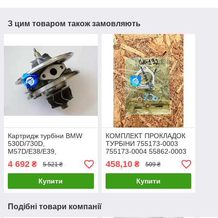
З цим товаром також замовляють
Картридж турбіни BMW
КОМПЛЕКТ ПРОКЛАДОК
530D/730D,
ТУРБІНИ 755173-0003
M57D/E38/E39,
755173-0004 55862-0003
(1999,2001), 3.0D, 142/193
454191-0006 700447-
4 692
458,10
₴
₴
5 521 ₴
509 ₴
454191-0007,454191-
000370935-0001
0001, 454191-0003
Купити
Купити
Подібні товари компанії