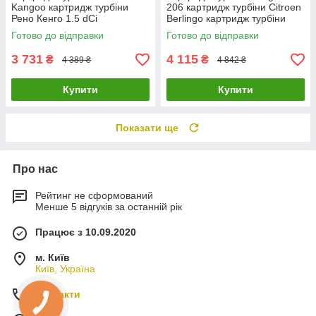
Kangoo картридж турбіни
206 картридж турбіни Citroen
Рено Кенго 1.5 dCi
Berlingo картридж турбіни
54359700000
Mazda 3 1.6D 753420-0002
Готово до відправки
Готово до відправки
54359880000 54359700008
0375J
3 731
4 115
₴
₴
4 389 ₴
4 842 ₴
Купити
Купити
Показати ще
Про нас
Рейтинг не сформований
Менше 5 відгуків за останній рік
Працює з 10.09.2020
м. Київ
Київ, Україна
Контакти