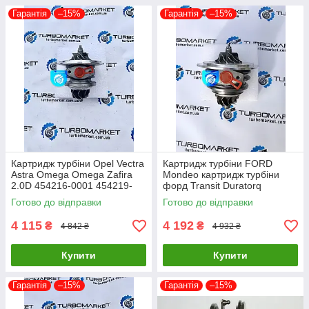
Гарантія
–15%
Гарантія
–15%
Картридж турбіни Opel Vectra
Картридж турбіни FORD
Astra Omega Omega Zafira
Mondeo картридж турбіни
2.0D 454216-0001 454219-
форд Transit Duratorq
0002 454219-0005
726194-0005 726194-0004
Готово до відправки
Готово до відправки
726194-0003
4 115
4 192
₴
₴
4 842 ₴
4 932 ₴
Купити
Купити
Гарантія
–15%
Гарантія
–15%