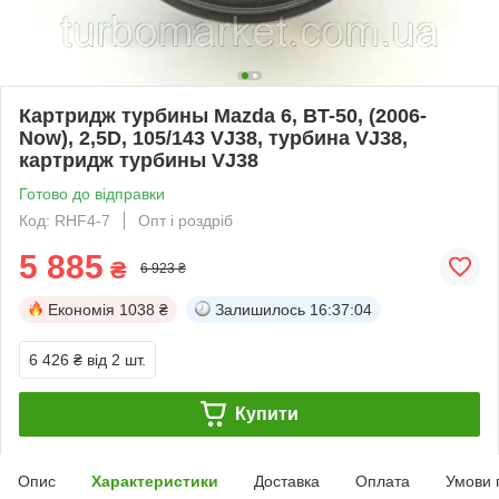
Картридж турбины Mazda 6, BT-50, (2006-
Now), 2,5D, 105/143 VJ38, турбина VJ38,
картридж турбины VJ38
Готово до відправки
Код: RHF4-7
Опт і роздріб
5 885
₴
6 923 ₴
Економія
1038 ₴
Залишилось
16:37:03
6 426 ₴
від 2 шт.
Купити
Опис
Характеристики
Доставка
Оплата
Умови 