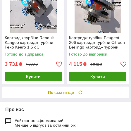
Картридж турбіни Renault
Картридж турбіни Peugeot
Kangoo картридж турбіни
206 картридж турбіни Citroen
Рено Кенго 1.5 dCi
Berlingo картридж турбіни
54359700000
Mazda 3 1.6D 753420-0002
Готово до відправки
Готово до відправки
54359880000 54359700008
0375J
3 731
4 115
₴
₴
4 389 ₴
4 842 ₴
Купити
Купити
Показати ще
Про нас
Рейтинг не сформований
Менше 5 відгуків за останній рік