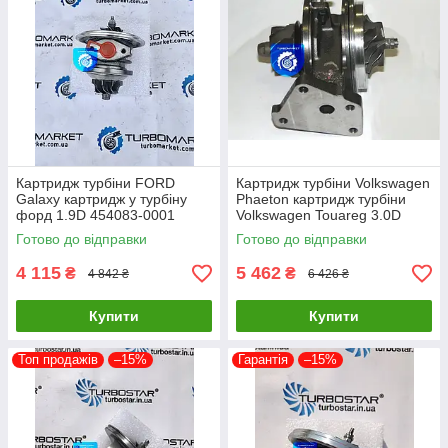
Картридж турбіни FORD
Картридж турбіни Volkswagen
Galaxy картридж у турбіну
Phaeton картридж турбіни
форд 1.9D 454083-0001
Volkswagen Touareg 3.0D
454065-0002 454082-0001
53049700050 53049700054
Готово до відправки
Готово до відправки
454097-1
4 115
5 462
₴
₴
4 842 ₴
6 426 ₴
Купити
Купити
Топ продажів
–15%
Гарантія
–15%