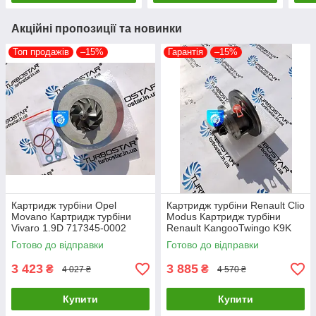
Акційні пропозиції та новинки
Топ продажів
–15%
Гарантія
–15%
Картридж турбіни Opel
Картридж турбіни Renault Clio
Movano Картридж турбіни
Modus Картридж турбіни
Vivaro 1.9D 717345-0002
Renault KangooTwingo K9K
717348-0001 703245-0002
1.5D 54359700011
Готово до відправки
Готово до відправки
751768-0003
54359700012
3 423
3 885
₴
₴
4 027 ₴
4 570 ₴
Купити
Купити