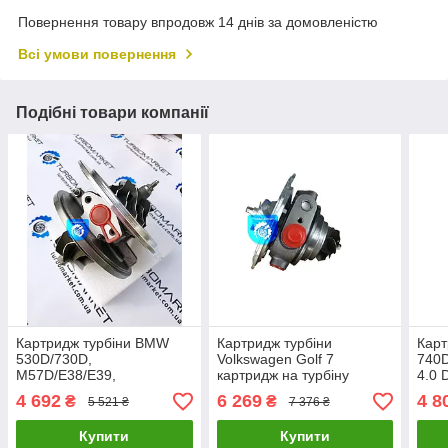
Повернення товару впродовж 14 днів за домовленістю
Всі умови повернення
Подібні товари компанії
Картридж турбіни BMW
Картридж турбіни
Карт
530D/730D,
Volkswagen Golf 7
740D
M57D/E38/E39,
картридж на турбіну
4.0 
3.0D,454191-
фольксваген гольф MK7
0001
4 692
6 269
4 8
₴
₴
5 521 ₴
7 376 ₴
0008, 454191-0012,
2.0T IS38 06K145702N
454191-0013, 454191-
Купити
Купити
0015