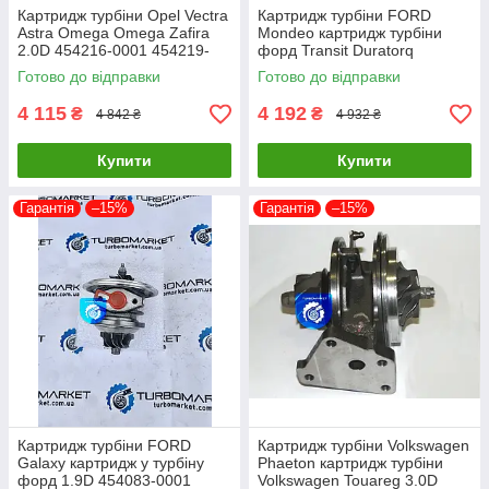
Картридж турбіни Opel Vectra
Картридж турбіни FORD
Astra Omega Omega Zafira
Mondeo картридж турбіни
2.0D 454216-0001 454219-
форд Transit Duratorq
0002 454219-0005
726194-0005 726194-0004
Готово до відправки
Готово до відправки
726194-0003
4 115
4 192
₴
₴
4 842 ₴
4 932 ₴
Купити
Купити
Гарантія
–15%
Гарантія
–15%
Картридж турбіни FORD
Картридж турбіни Volkswagen
Galaxy картридж у турбіну
Phaeton картридж турбіни
форд 1.9D 454083-0001
Volkswagen Touareg 3.0D