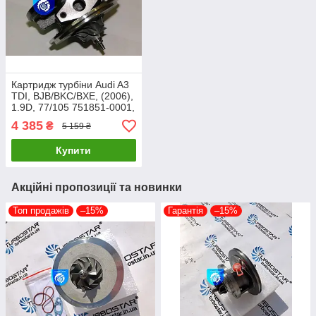
Картридж турбіни Audi A3
TDI, BJB/BKC/BXE, (2006),
1.9D, 77/105 751851-0001,
751851-0002, 751851-
4 385
₴
5 159 ₴
0003
Купити
Акційні пропозиції та новинки
Топ продажів
–15%
Гарантія
–15%