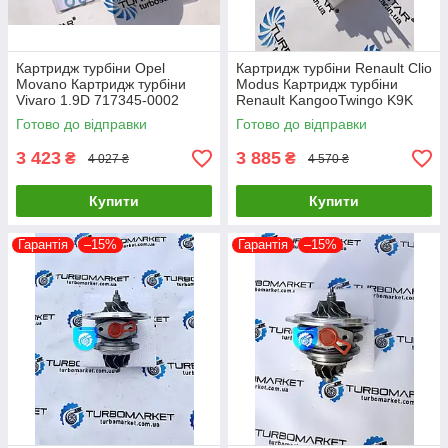
Картридж турбіни Opel
Картридж турбіни Renault Clio
Movano Картридж турбіни
Modus Картридж турбіни
Vivaro 1.9D 717345-0002
Renault KangooTwingo K9K
717348-0001 703245-0002
1.5D 54359700011
Готово до відправки
Готово до відправки
751768-0003
54359700012
3 423
3 885
₴
₴
4 027 ₴
4 570 ₴
Купити
Купити
Гарантія
–15%
Гарантія
–15%