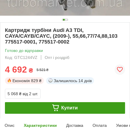
Картридж турбіни Audi A3 TDI,
CAYA/CAYB/CAYC, (2009-), 55,66,77/74,88,103
775517-0001, 775517-0002
Готово до відправки
Код: GTC1244VZ
Опт і роздріб
4 692
₴
5 521 ₴
Економія
829 ₴
Залишилось
14 днів
5 068 ₴
від 2 шт.
Купити
Опис
Характеристики
Доставка
Оплата
Умови 