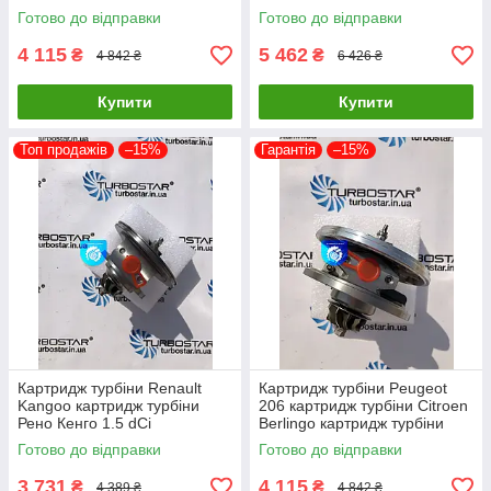
454065-0002 454082-0001
53049700050 53049700054
Готово до відправки
Готово до відправки
454097-1
4 115
5 462
₴
₴
4 842 ₴
6 426 ₴
Купити
Купити
Топ продажів
–15%
Гарантія
–15%
Картридж турбіни Renault
Картридж турбіни Peugeot
Kangoo картридж турбіни
206 картридж турбіни Citroen
Рено Кенго 1.5 dCi
Berlingo картридж турбіни
54359700000
Mazda 3 1.6D 753420-0002
Готово до відправки
Готово до відправки
54359880000 54359700008
0375J
3 731
4 115
₴
₴
4 389 ₴
4 842 ₴