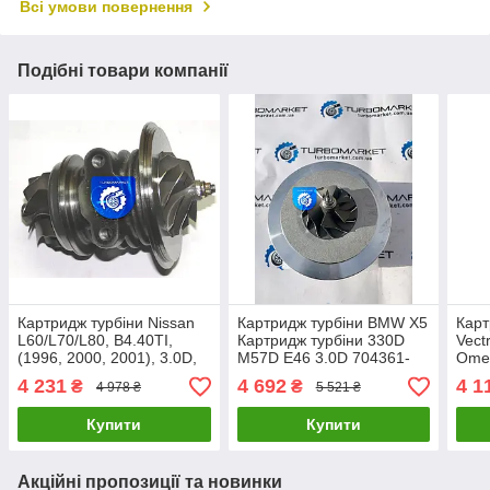
Всі умови повернення
Подібні товари компанії
Картридж турбіни Nissan
Картридж турбіни BMW X5
Карт
L60/L70/L80, B4.40TI,
Картридж турбіни 330D
Vect
(1996, 2000, 2001), 3.0D,
M57D E46 3.0D 704361-
Omeg
100/136 452129-0001,
0004 704361-
4542
4 231
4 692
4 1
₴
₴
4 978 ₴
5 521 ₴
452129-0002
0005 704361-0006
454
704361-0001
Купити
Купити
Акційні пропозиції та новинки