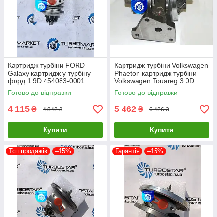
Картридж турбіни FORD
Картридж турбіни Volkswagen
Galaxy картридж у турбіну
Phaeton картридж турбіни
форд 1.9D 454083-0001
Volkswagen Touareg 3.0D
454065-0002 454082-0001
53049700050 53049700054
Готово до відправки
Готово до відправки
454097-1
4 115
5 462
₴
₴
4 842 ₴
6 426 ₴
Купити
Купити
Топ продажів
–15%
Гарантія
–15%