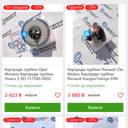
Топ продажів
–15%
Гарантія
–15%
Картридж турбіни Opel
Картридж турбіни Renault Clio
Movano Картридж турбіни
Modus Картридж турбіни
Vivaro 1.9D 717345-0002
Renault KangooTwingo K9K
717348-0001 703245-0002
1.5D 54359700011
Готово до відправки
Готово до відправки
751768-0003
54359700012
3 423
3 885
₴
₴
4 027 ₴
4 570 ₴
Купити
Купити
Гарантія
–15%
Гарантія
–15%