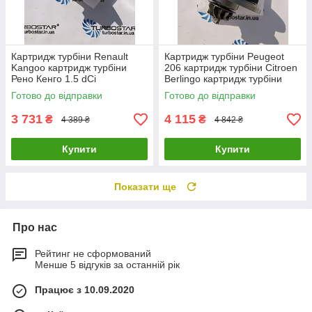
Картридж турбіни Renault
Картридж турбіни Peugeot
Kangoo картридж турбіни
206 картридж турбіни Citroen
Рено Кенго 1.5 dCi
Berlingo картридж турбіни
54359700000
Mazda 3 1.6D 753420-0002
Готово до відправки
Готово до відправки
54359880000 54359700008
0375J
3 731
4 115
₴
₴
4 389 ₴
4 842 ₴
Купити
Купити
Показати ще
Про нас
Рейтинг не сформований
Менше 5 відгуків за останній рік
Працює з 10.09.2020