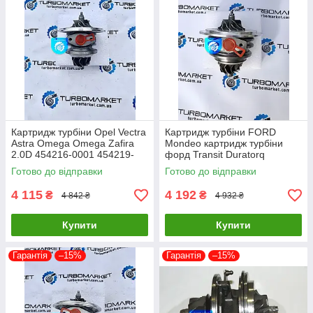
Картридж турбіни Opel Vectra
Картридж турбіни FORD
Astra Omega Omega Zafira
Mondeo картридж турбіни
2.0D 454216-0001 454219-
форд Transit Duratorq
0002 454219-0005
726194-0005 726194-0004
Готово до відправки
Готово до відправки
726194-0003
4 115
4 192
₴
₴
4 842 ₴
4 932 ₴
Купити
Купити
Гарантія
–15%
Гарантія
–15%