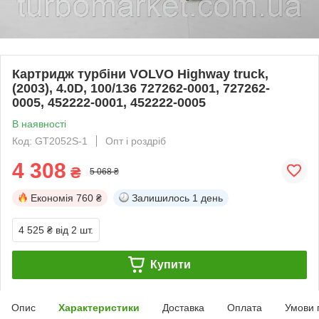
Картридж турбіни VOLVO Highway truck,
(2003), 4.0D, 100/136 727262-0001, 727262-
0005, 452222-0001, 452222-0005
В наявності
Код: GT2052S-1
Опт і роздріб
4 308
₴
5 068 ₴
Економія
760 ₴
Залишилось
1 день
4 525 ₴
від 2 шт.
Купити
Опис
Характеристики
Доставка
Оплата
Умови 