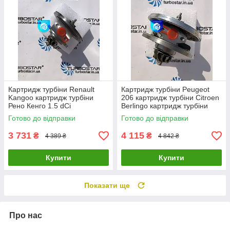
Картридж турбіни Renault
Картридж турбіни Peugeot
Kangoo картридж турбіни
206 картридж турбіни Citroen
Рено Кенго 1.5 dCi
Berlingo картридж турбіни
54359700000
Mazda 3 1.6D 753420-0002
Готово до відправки
Готово до відправки
54359880000 54359700008
0375J
3 731
4 115
₴
₴
4 389 ₴
4 842 ₴
Купити
Купити
Показати ще
Про нас