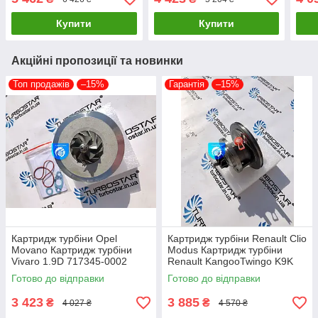
54409700007
07300, 49135-07302
491
Купити
Купити
Акційні пропозиції та новинки
Топ продажів
–15%
Гарантія
–15%
Картридж турбіни Opel
Картридж турбіни Renault Clio
Movano Картридж турбіни
Modus Картридж турбіни
Vivaro 1.9D 717345-0002
Renault KangooTwingo K9K
717348-0001 703245-0002
1.5D 54359700011
Готово до відправки
Готово до відправки
751768-0003
54359700012
3 423
3 885
₴
₴
4 027 ₴
4 570 ₴