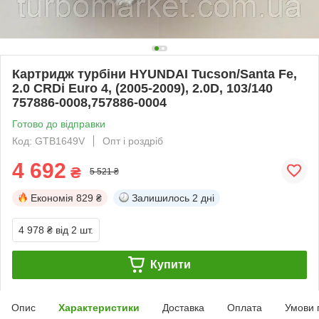
Картридж турбіни HYUNDAI Tucson/Santa Fe,
2.0 CRDi Euro 4, (2005-2009), 2.0D, 103/140
757886-0008,757886-0004
Готово до відправки
Код: GTB1649V
Опт і роздріб
4 692
₴
5 521 ₴
Економія
829 ₴
Залишилось
2 дні
4 978 ₴
від 2 шт.
Купити
Опис
Характеристики
Доставка
Оплата
Умови 