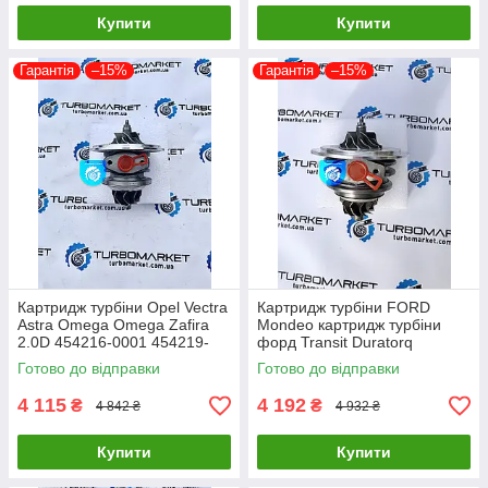
Купити
Купити
Гарантія
–15%
Гарантія
–15%
Картридж турбіни Opel Vectra
Картридж турбіни FORD
Astra Omega Omega Zafira
Mondeo картридж турбіни
2.0D 454216-0001 454219-
форд Transit Duratorq
0002 454219-0005
726194-0005 726194-0004
Готово до відправки
Готово до відправки
726194-0003
4 115
4 192
₴
₴
4 842 ₴
4 932 ₴
Купити
Купити