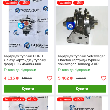
Гарантія
–15%
Гарантія
–15%
Картридж турбіни FORD
Картридж турбіни Volkswagen
Galaxy картридж у турбіну
Phaeton картридж турбіни
форд 1.9D 454083-0001
Volkswagen Touareg 3.0D
454065-0002 454082-0001
53049700050 53049700054
Готово до відправки
Готово до відправки
454097-1
4 115
5 462
₴
₴
4 842 ₴
6 426 ₴
Купити
Купити
Топ продажів
–15%
Гарантія
–15%