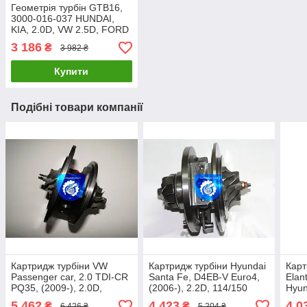
Геометрія турбін GTB16,
3000-016-037 HUNDAI,
KIA, 2.0D, VW 2.5D, FORD
1.8D, 757886-0003,
3 186
₴
3 982 ₴
757886-0004
Купити
Подібні товари компанії
Картридж турбіни VW
Картридж турбіни Hyundai
Карт
Passenger car, 2.0 TDI-CR
Santa Fe, D4EB-V Euro4,
Elan
PQ35, (2009-), 2.0D,
(2006-), 2.2D, 114/150
Hyun
103/140 54409700002,
49135-07310, 49135-
Cera
5 462
4 423
4 0
₴
₴
6 426 ₴
5 204 ₴