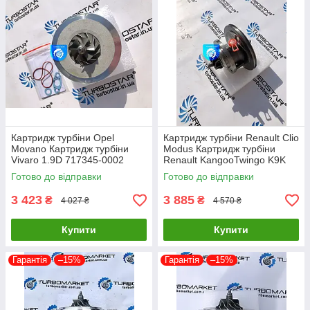
Картридж турбіни Opel
Картридж турбіни Renault Clio
Movano Картридж турбіни
Modus Картридж турбіни
Vivaro 1.9D 717345-0002
Renault KangooTwingo K9K
717348-0001 703245-0002
1.5D 54359700011
Готово до відправки
Готово до відправки
751768-0003
54359700012
3 423
3 885
₴
₴
4 027 ₴
4 570 ₴
Купити
Купити
Гарантія
–15%
Гарантія
–15%