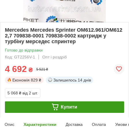
Mercedes Mercedes Sprinter OM612.961/OM612
2,7 709838-0001 709838-0002 картридж у
турбіну мерседес спринтер
Готово до відправки
Код: GT2256V-1
Опт і роздріб
4 692
₴
5 521 ₴
Економія
829 ₴
Залишилось
14 днів
5 068 ₴
від 2 шт.
Купити
Опис
Характеристики
Доставка
Оплата
Умови 