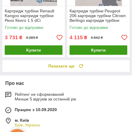
Картридж турбіни Renault
Картридж турбіни Peugeot
Kangoo картридж турбіни
206 картридж турбіни Citroen
Рено Кенго 1.5 dCi
Berlingo картридж турбіни
54359700000
Mazda 3 1.6D 753420-0002
Готово до відправки
Готово до відправки
54359880000 54359700008
0375J
3 731
4 115
₴
₴
4 389 ₴
4 842 ₴
Купити
Купити
Показати ще
Про нас
Рейтинг не сформований
Менше 5 відгуків за останній рік
Працює з 10.09.2020
м. Київ
Київ, Україна