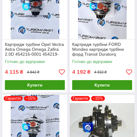
Картридж турбіни Opel Vectra
Картридж турбіни FORD
Astra Omega Omega Zafira
Mondeo картридж турбіни
2.0D 454216-0001 454219-
форд Transit Duratorq
0002 454219-0005
726194-0005 726194-0004
Готово до відправки
Готово до відправки
726194-0003
4 115
4 192
₴
₴
4 842 ₴
4 932 ₴
Купити
Купити
Гарантія
–15%
Гарантія
–15%