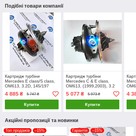
Подібні товари компанії
Картридж турбіни
Картридж турбіни
Карт
Mercedes E class/S class,
Mercedes C & E class,
Merc
OM613, 3.2D, 145/197
OM613, (1999,2003), 3.2
OM64
711017-0001, 711017-
D, 145/197 709841-0001,
7360
4 885
5 077
4 3
₴
₴
5 747 ₴
5 973 ₴
0002, 711017-0003
709841-0002
0003
Купити
Купити
Акційні пропозиції та новинки
Топ продажів
–15%
Гарантія
–15%