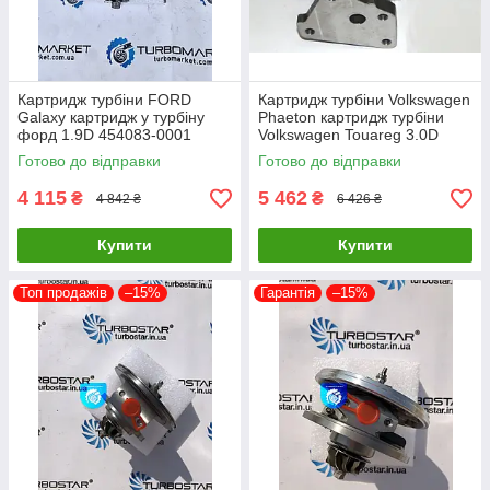
Картридж турбіни FORD
Картридж турбіни Volkswagen
Galaxy картридж у турбіну
Phaeton картридж турбіни
форд 1.9D 454083-0001
Volkswagen Touareg 3.0D
454065-0002 454082-0001
53049700050 53049700054
Готово до відправки
Готово до відправки
454097-1
4 115
5 462
₴
₴
4 842 ₴
6 426 ₴
Купити
Купити
Топ продажів
–15%
Гарантія
–15%