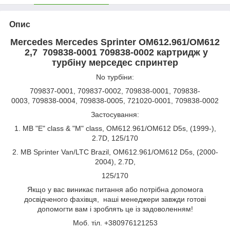
Опис
Mercedes Mercedes Sprinter OM612.961/OM612
2,7 709838-0001 709838-0002 картридж у
турбіну мерседес спринтер
No турбіни:
709837-0001, 709837-0002, 709838-0001, 709838-
0003, 709838-0004, 709838-0005, 721020-0001, 709838-0002
Застосування:
1. MB "E" class & "M" class, OM612.961/OM612 D5s, (1999-),
2.7D, 125/170
2. MB Sprinter Van/LTC Brazil, OM612.961/OM612 D5s, (2000-
2004), 2.7D,
125/170
Якщо у вас виникає питання або потрібна допомога
досвідченого фахівця, наші менеджери завжди готові
допомогти вам і зроблять це із задоволенням!
Моб. тіл. +380976121253