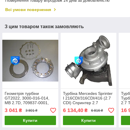
Повернення товару впродовж 14 днів за домовленістю
Всі умови повернення
З цим товаром також замовляють
Геометрія турбіни
Турбіна Mercedes Sprinter
Турб
GT2022, 3000-016-014,
I 216CDI/316CDI/416 (2.7
Турб
MB 2.7D, 709837-0001,
CDI) Спринтер 2.7
2.7 
709837-0002, 709838-
709838-0001
Труб
3 041
6 134,40
16 
₴
₴
3 801 ₴
6 816 ₴
0001
Спр
Купити
Купити