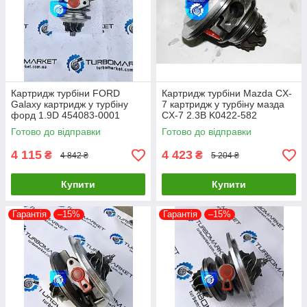
Картридж турбіни FORD
Картридж турбіни Mazda CX-
Galaxy картридж у турбіну
7 картридж у турбіну мазда
форд 1.9D 454083-0001
CX-7 2.3B K0422-582
454065-0002 454082-0001
K0422582 L3M713700C
Готово до відправки
Готово до відправки
454097-1
L3M713700D
4 115
4 423
₴
₴
4 842 ₴
5 204 ₴
Купити
Купити
Гарантія
–15%
Гарантія
–15%