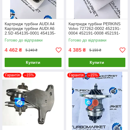
Картридж турбіни AUDI A4
Картридж турбіни PERKINS
Картридж турбіни AUDI A6
Volvo 727262-0002 452191-
2.5D 454135-0001 454135-
0004 452191-0008 452191-
0006 059145701G
0005 452191-0006 452222
Готово до відправки
Готово до відправки
059145701GX
4 462
4 385
₴
₴
5 249 ₴
5 159 ₴
Купити
Купити
Гарантія
–15%
Гарантія
–15%