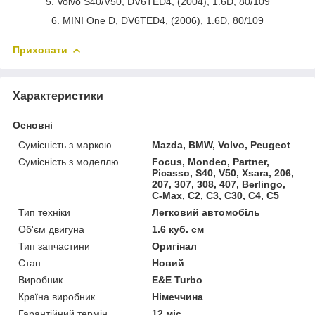
5. Volvo S40/V50, DV6TED4, (2004), 1.6D, 80/109
6. MINI One D, DV6TED4, (2006), 1.6D, 80/109
Приховати
Характеристики
Основні
Сумісність з маркою
Mazda, BMW, Volvo, Peugeot
Сумісність з моделлю
Focus, Mondeo, Partner,
Picasso, S40, V50, Xsara, 206,
207, 307, 308, 407, Berlingo,
C-Max, C2, C3, C30, C4, C5
Тип техніки
Легковий автомобіль
Об'єм двигуна
1.6 куб. см
Тип запчастини
Оригінал
Стан
Новий
Виробник
E&E Turbo
Країна виробник
Німеччина
Гарантійний термін
12 міс