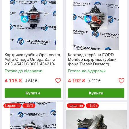
Картридж турбіни Opel Vectra
Картридж турбіни FORD
Astra Omega Omega Zafira
Mondeo картридж турбіни
2.0D 454216-0001 454219-
форд Transit Duratorq
0002 454219-0005
726194-0005 726194-0004
Готово до відправки
Готово до відправки
726194-0003
4 115
4 192
₴
₴
4 842 ₴
4 932 ₴
Купити
Купити
Гарантія
–15%
Гарантія
–15%