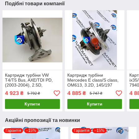
Подібні товари компанії
Картридж турбіни VW
Картридж турбіни
Карт
T4/T5 Bus, AXE/TDI PD,
Mercedes E class/S class,
ix35
(2003-2004), 2.5D,
OM613, 3.2D, 145/197
7940
128/174 720931-0002
711017-0001, 711017-
для 
4 923
4 885
4 8
₴
₴
5 792 ₴
5 747 ₴
0002, 711017-0003
Купити
Купити
Акційні пропозиції та новинки
Гарантія
–15%
Гарантія
–15%