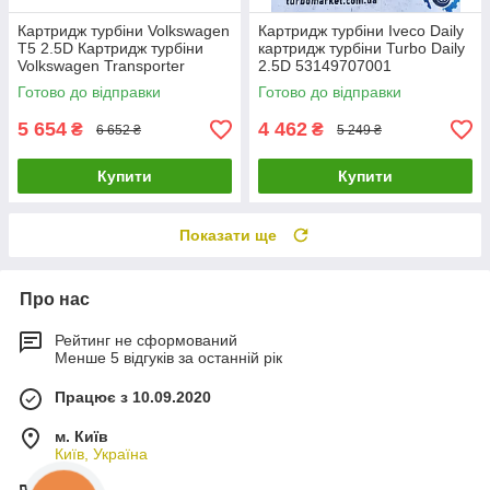
Картридж турбіни Volkswagen
Картридж турбіни Iveco Daily
T5 2.5D Картридж турбіни
картридж турбіни Turbo Daily
Volkswagen Transporter
2.5D 53149707001
760699-0002 760699-
53149707004 53149707016
Готово до відправки
Готово до відправки
0003 760699-4
5 654
4 462
₴
₴
6 652 ₴
5 249 ₴
Купити
Купити
Показати ще
Про нас
Рейтинг не сформований
Менше 5 відгуків за останній рік
Працює з 10.09.2020
м. Київ
Київ, Україна