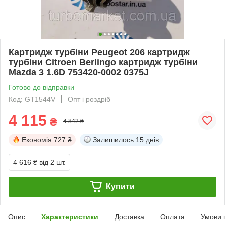
Картридж турбіни Peugeot 206 картридж
турбіни Citroen Berlingo картридж турбіни
Mazda 3 1.6D 753420-0002 0375J
Готово до відправки
Код: GT1544V
Опт і роздріб
4 115
₴
4 842 ₴
Економія
727 ₴
Залишилось
15 днів
4 616 ₴
від 2 шт.
Купити
Опис
Характеристики
Доставка
Оплата
Умови 