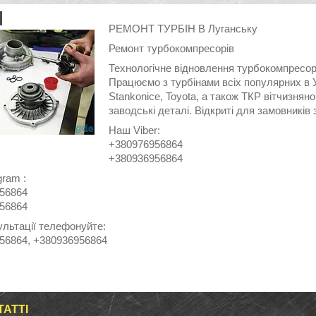
РЕМОНТ ТУРБІН В Луганську
Ремонт турбокомпресорів
Технологічне відновлення турбокомпресор
Працюємо з турбінами всіх популярних в Укр
Stankonice, Toyota, а також ТКР вітчизнян
заводські деталі. Відкриті для замовників з
Наш Viber:
+380976956864
+380936956864
gram :
56864
56864
ультації телефонуйте:
56864, +380936956864
ТАТТІ